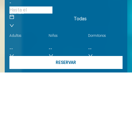
-
Localidad
Todas
Adultos
Niños
Dormitorios
--
--
--
RESERVAR
MR. LANZAROTE VILLAS
¡BIENVENIDOS A MR. LANZAROTE
VILLAS!